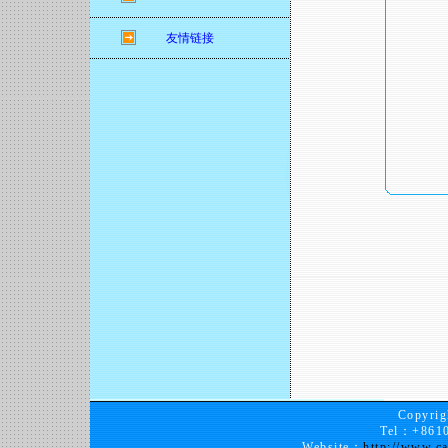
友情链接
Copy
Tel：+8610
Website：
http://www.ca