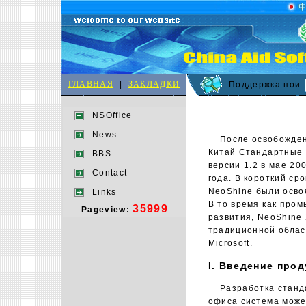
ГЛАВНАЯ
|
ЗАКЛАДКИ
Поддержка пои
NSOffice
News
После освобождения
Китай Стандартные 
BBS
версии 1.2 в мае 20
Contact
года. В короткий ср
NeoShine были осво
Links
В то время как про
35999
Pageview:
развития, NeoShine
традиционной облас
Microsoft.
I. Введение прод
Разработка стандар
офиса система може