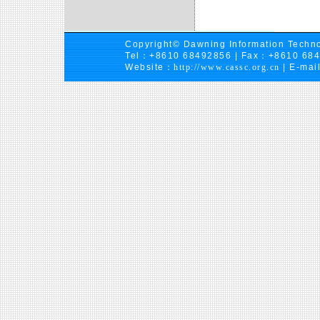
Copyright© Dawning Information Techno
Tel：+8610 68492856 | Fax：+8610 68
Website：
http://www.cassc.org.cn
| E-mai