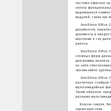
система офисное пр
спектр функциональ
выдающиеся совмест
модулей, таких как Wr
NeoShine Office 2.
документов, перепи
документа и предост
версиями и так дале
работы.
NeoShine Office 2.
сложных форм данны
диаграммы анализа д
по себе обеспечивае
чрезвычайно удобны
NeoShine Office 2.
различных слайдов п
мультимедийные файл
Таким образом, пре
разными мультимеди
Короче говоря, Neo
характеристики: