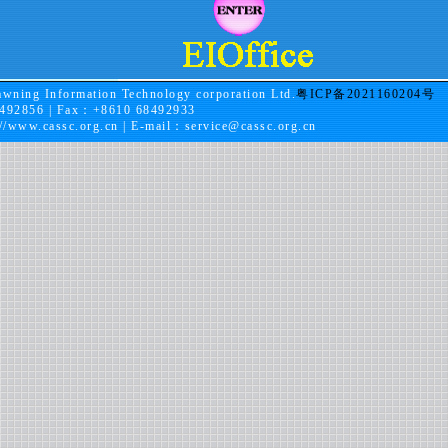
wning Information Technology corporation Ltd.
粤ICP备2021160204号
492856 | Fax：+8610 68492933
://www.cassc.org.cn
| E-mail：
service@cassc.org.cn